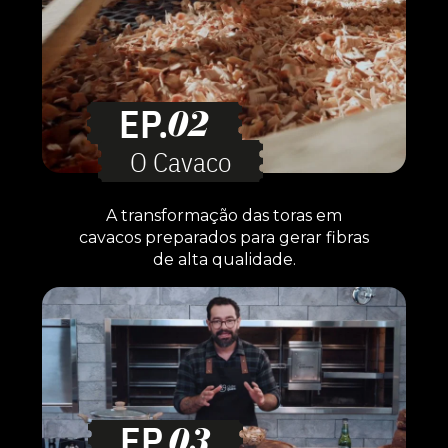
EP.
02
O Cavaco
A transformação das toras em
cavacos preparados para gerar fibras
de alta qualidade.
EP.
03